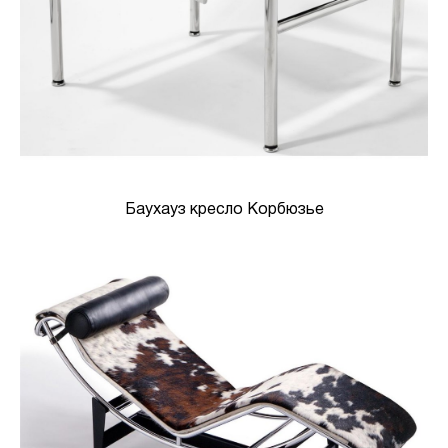
Баухауз кресло Корбюзье