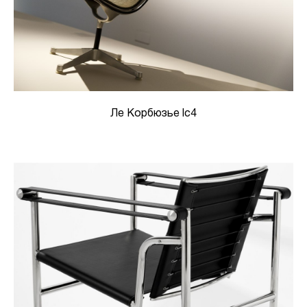
Ле Корбюзье lc4