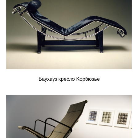
Баухауз кресло Корбюзье