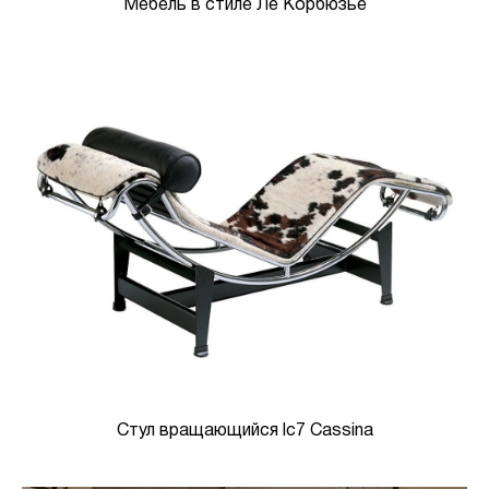
Мебель в стиле Ле Корбюзье
Стул вращающийся lc7 Cassina