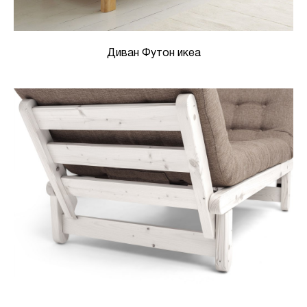
Диван Футон икеа