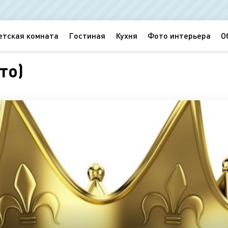
етская комната
Гостиная
Кухня
Фото интерьера
О
то)