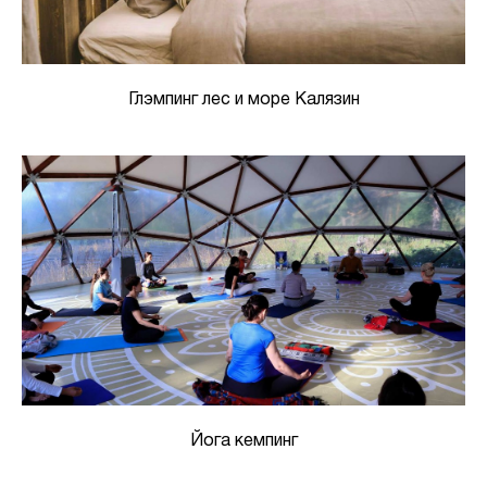
Глэмпинг лес и море Калязин
Йога кемпинг