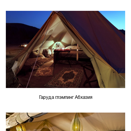
Гаруда глэмпинг Абхазия