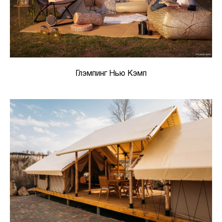
Глэмпинг Нью Кэмп