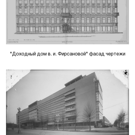
"Доходный дом в. и. Фирсановой" фасад чертежи