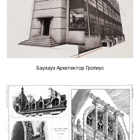
Баухауз Архитектор Гропиус