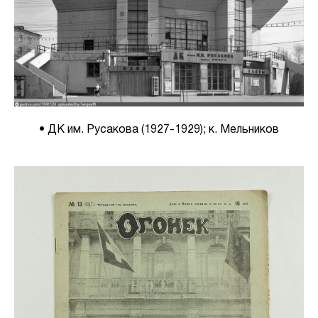
• ДК им. Русакова (1927-1929); к. Мельников