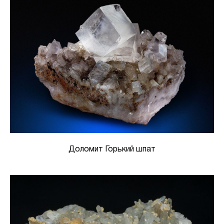
Доломит Горький шпат