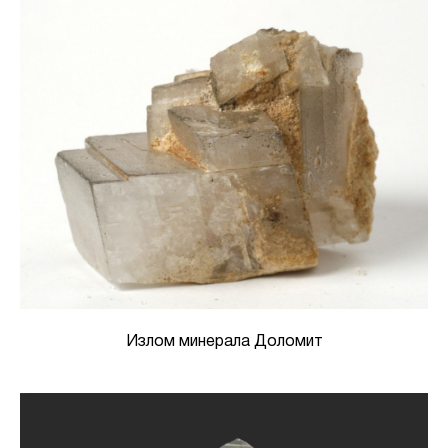
Излом минерала Доломит