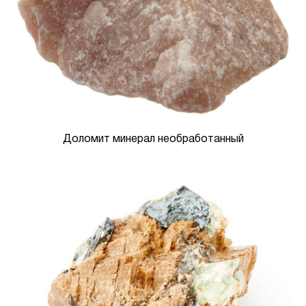
Доломит минерал необработанный