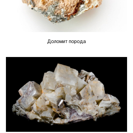
Доломит порода