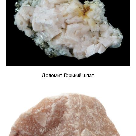
Доломит Горький шпат