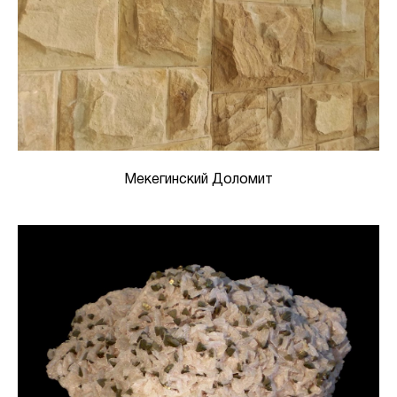
Мекегинский Доломит