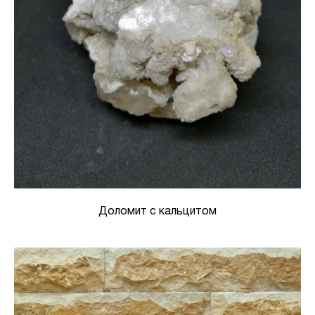
Доломит с кальцитом