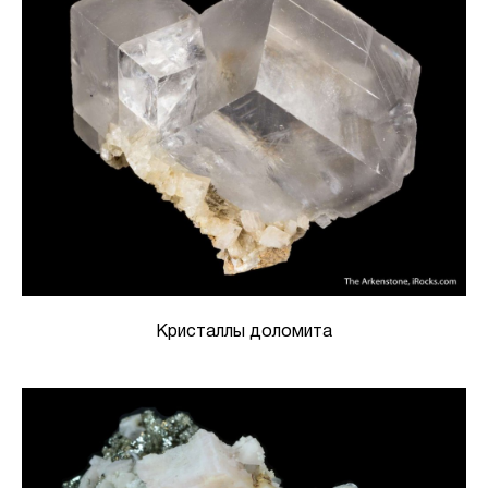
Кристаллы доломита