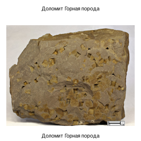
Доломит Горная порода
Доломит Горная порода