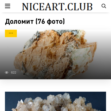
Доломит (76 фото)
---
622