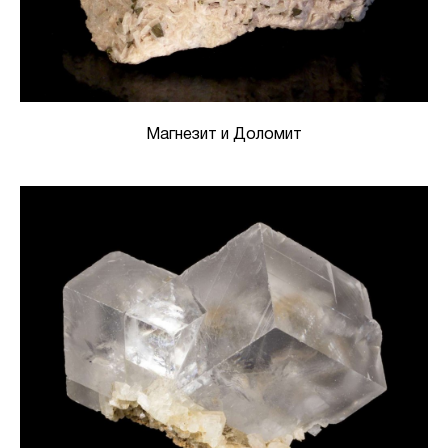
Магнезит и Доломит