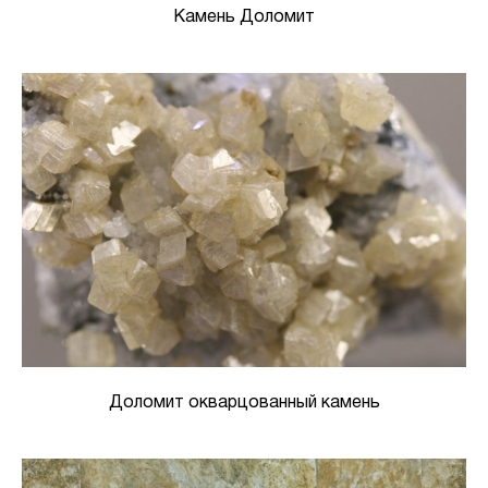
Камень Доломит
Доломит окварцованный камень