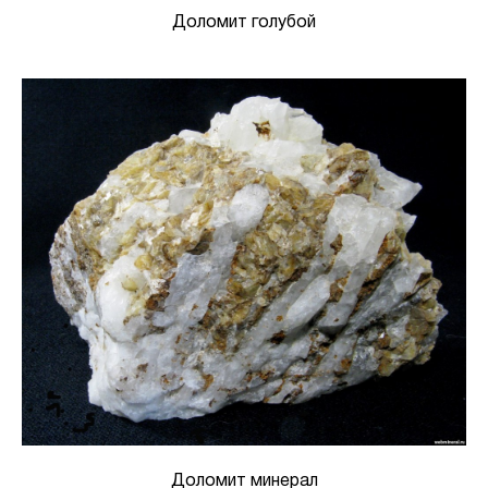
Доломит голубой
Доломит минерал