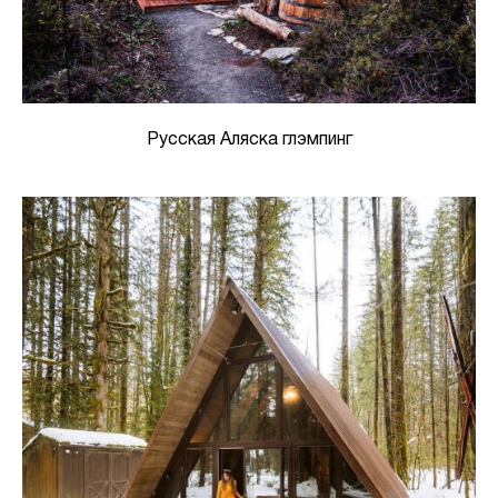
Русская Аляска глэмпинг