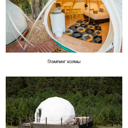
Глэмпинг холмы