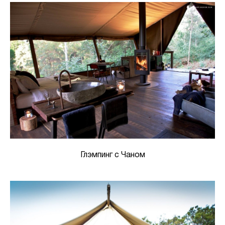
Глэмпинг с Чаном