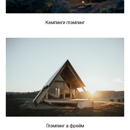
Кемпинги глэмпинг
Глэмпинг а фрейм