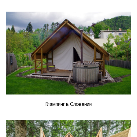
Глэмпинг в Словении