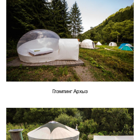
Глэмпинг Архыз