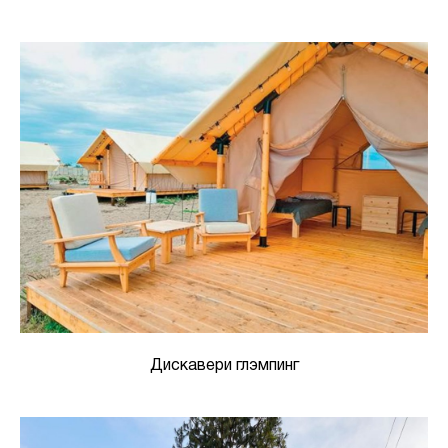
Дискавери глэмпинг