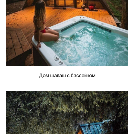
Дом шалаш с бассейном