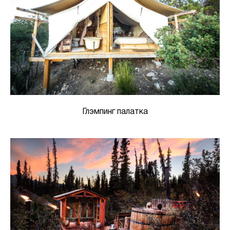
Глэмпинг палатка