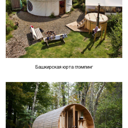
Башкирская юрта глэмпинг