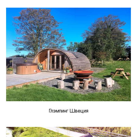
Глэмпинг Швеция