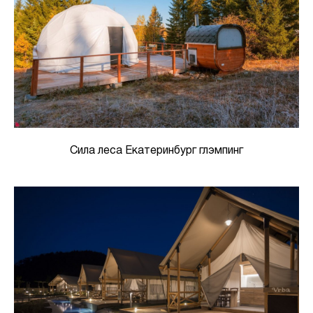
Сила леса Екатеринбург глэмпинг