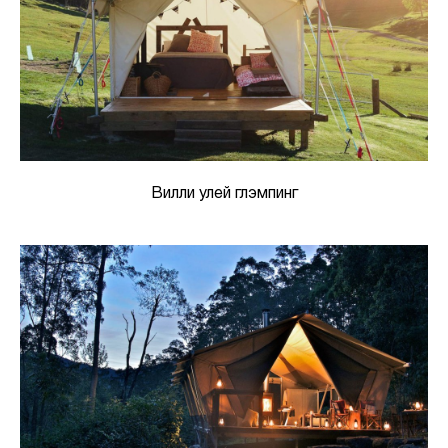
Вилли улей глэмпинг