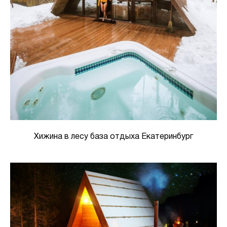
Хижина в лесу база отдыха Екатеринбург