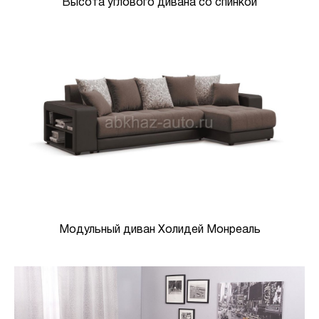
Высота углового дивана со спинкой
Модульный диван Холидей Монреаль