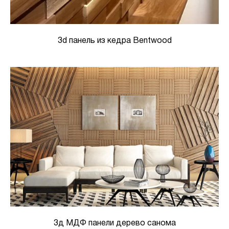
3d панель из кедра Bentwood
3д МДФ панели дерево санома