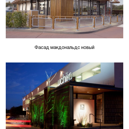
Фасад макдональдс новый