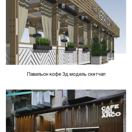
Павильон кофе 3д модель скетчап