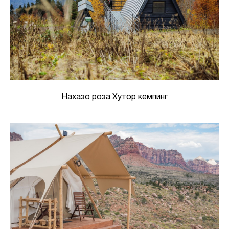
Нахазо роза Хутор кемпинг