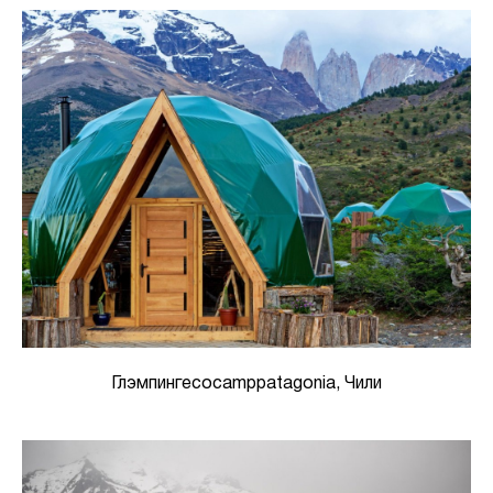
Глэмпингecocamppatagonia, Чили