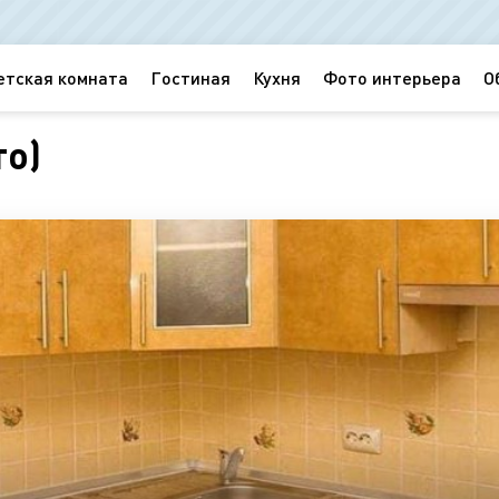
етская комната
Гостиная
Кухня
Фото интерьера
О
то)