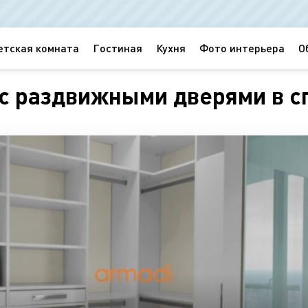
етская комната
Гостиная
Кухня
Фото интерьера
О
с раздвижными дверями в сп