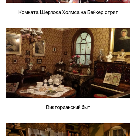
Комната Шерлока Холмса на Бейкер стрит
Викторианский быт