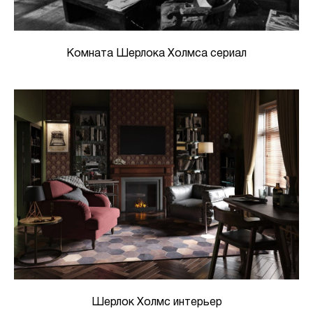
Комната Шерлока Холмса сериал
Шерлок Холмс интерьер