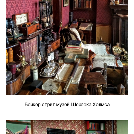
Бейкер стрит музей Шерлока Холмса