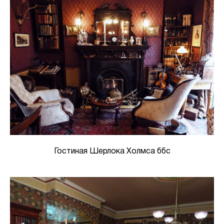
Гостиная Шерлока Холмса ббс