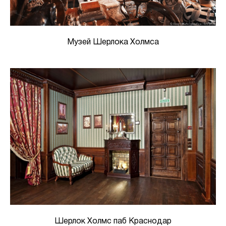
Музей Шерлока Холмса
Шерлок Холмс паб Краснодар