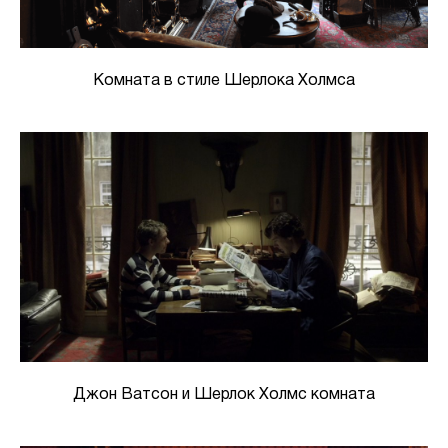
Комната в стиле Шерлока Холмса
Джон Ватсон и Шерлок Холмс комната