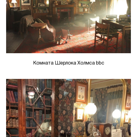
Комната Шерлока Холмса bbc