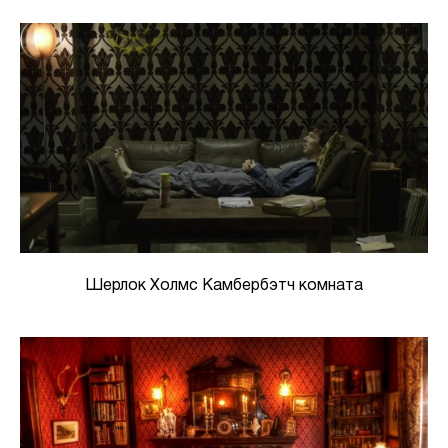
Шерлок Холмс Камбербэтч комната