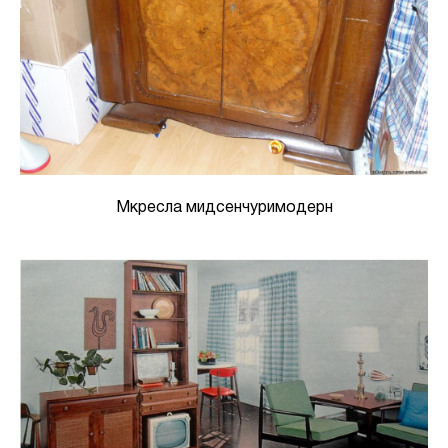
Мкресла мидсенчуримодерн