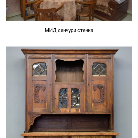
МИД сенчури стенка