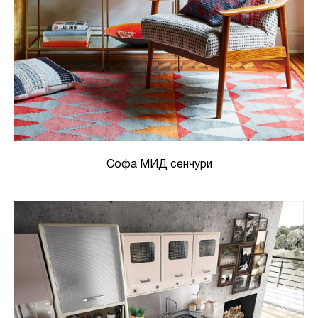
Софа МИД сенчури