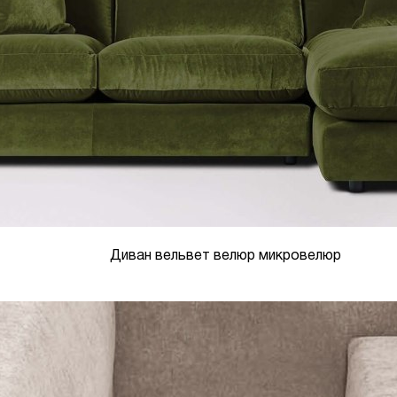
Диван вельвет велюр микровелюр