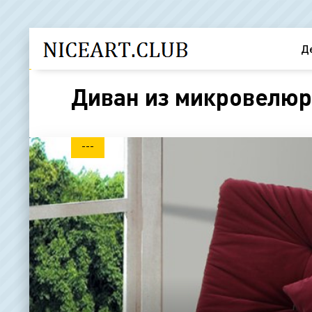
Д
Диван из микровелюра
---