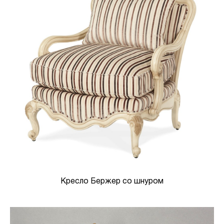
Кресло Бержер со шнуром