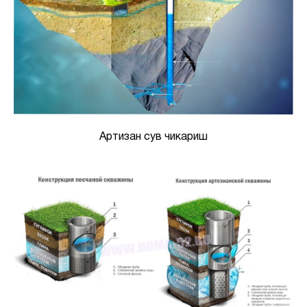
Артизан сув чикариш