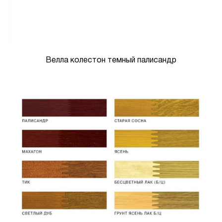
Велла колестон темный палисандр