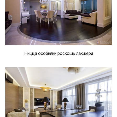
Ницца особняки роскошь лакшери