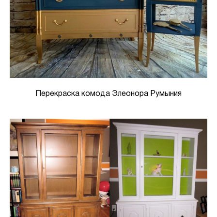
Перекраска комода Элеонора Румыния