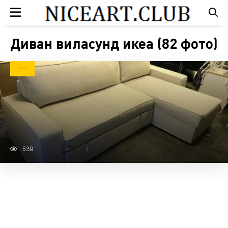
Диван виласунд икеа (82 фото)
---
539