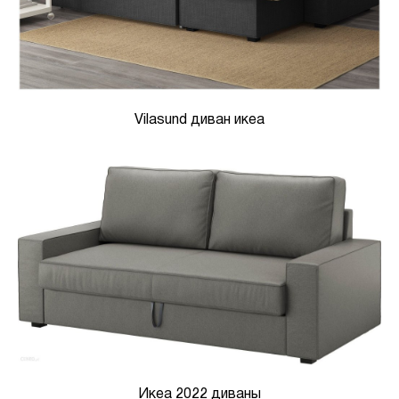
Vilasund диван икеа
Икеа 2022 диваны