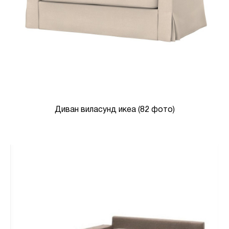
Диван виласунд икеа (82 фото)