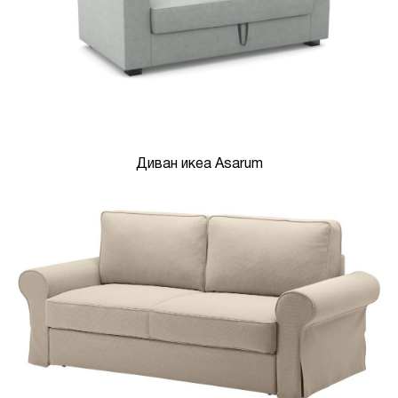
Диван икеа Asarum