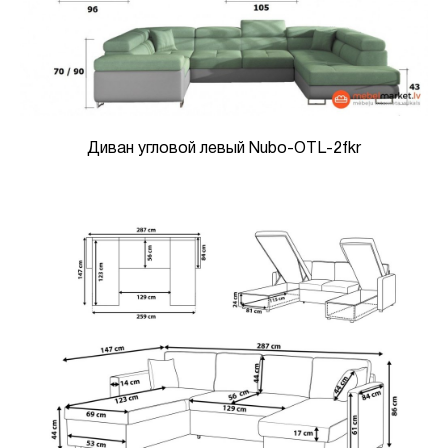
Диван угловой левый Nubo-OTL-2fkr