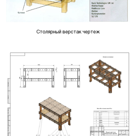
Столярный верстак чертеж