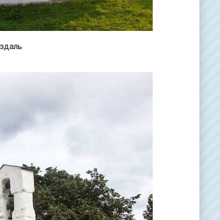
уздаль