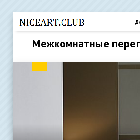
Д
Межкомнатные перего
---