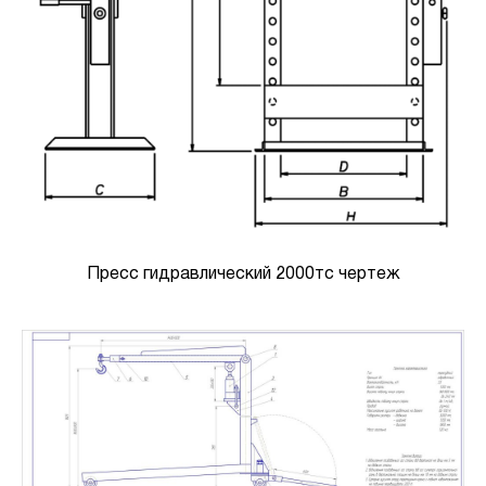
Пресс гидравлический 2000тс чертеж