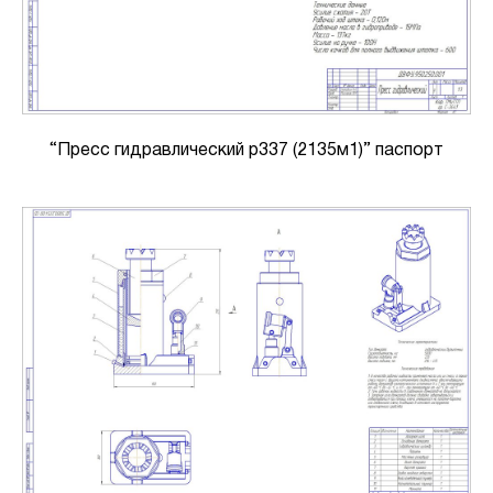
“Пресс гидравлический р337 (2135м1)” паспорт