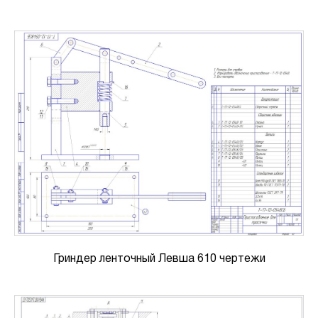
Гриндер ленточный Левша 610 чертежи