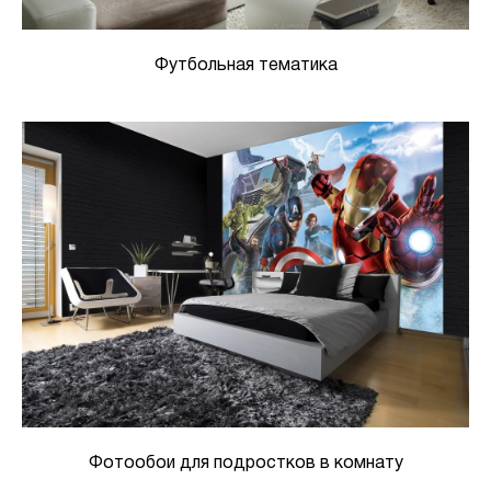
Футбольная тематика
Фотообои для подростков в комнату