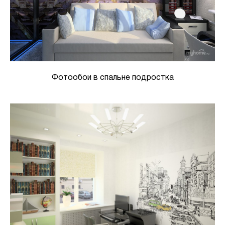
Фотообои в спальне подростка