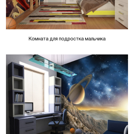
Комната для подростка мальчика