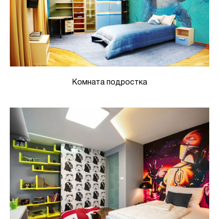
Комната подростка