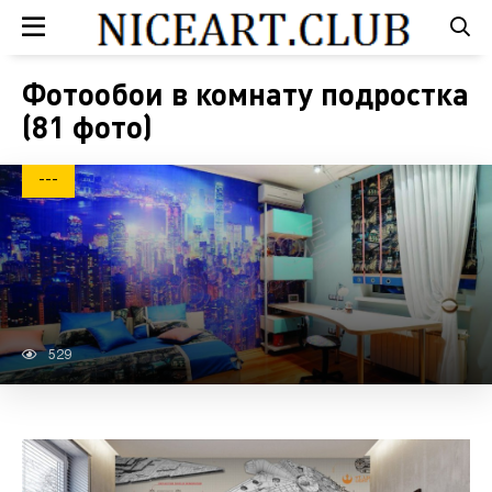
Фотообои в комнату подростка
(81 фото)
---
529