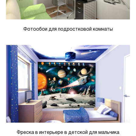
Фотообои для подростковой комнаты
Фреска в интерьере в детской для мальчика