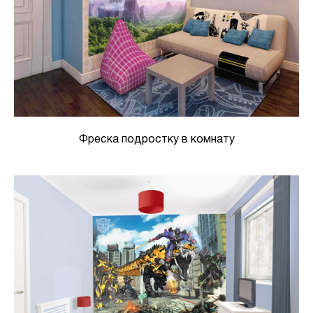
Фреска подростку в комнату