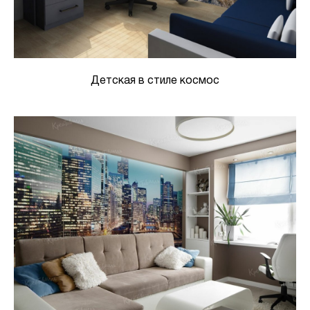
Детская в стиле космос