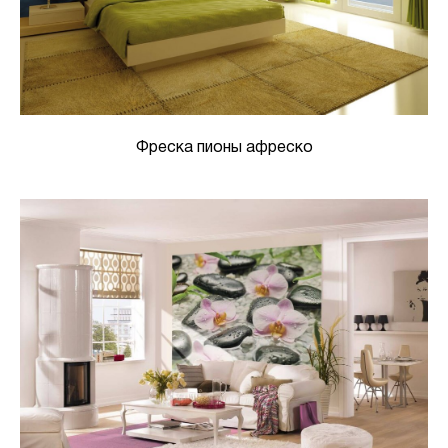
Фреска пионы афреско