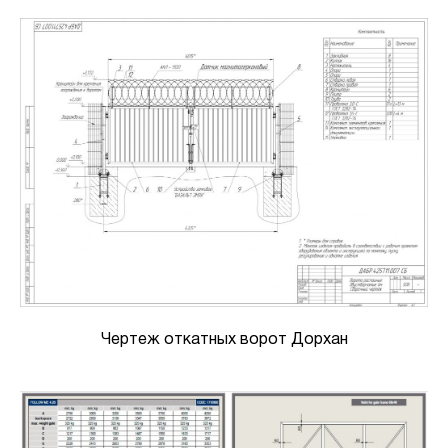
Чертеж откатных ворот Дорхан