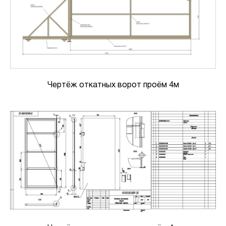
Чертёж откатных ворот проём 4м