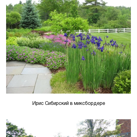
Ирис Сибирский в миксбордере