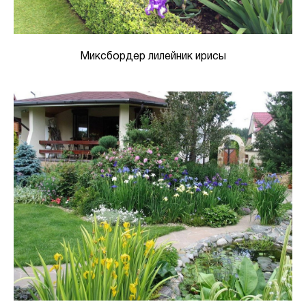
Миксбордер лилейник ирисы