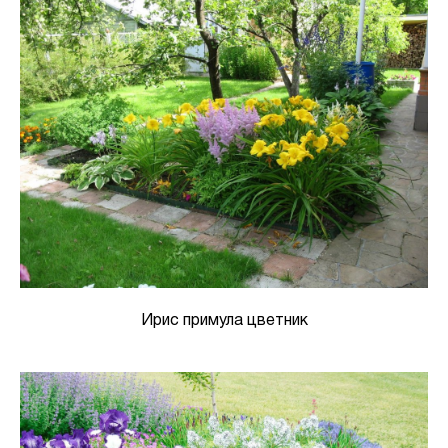
Ирис примула цветник