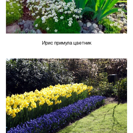
Ирис примула цветник