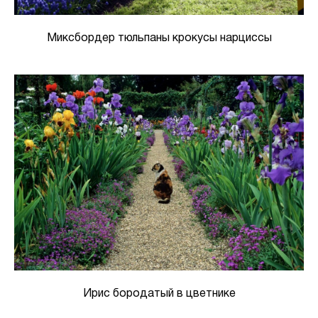
Миксбордер тюльпаны крокусы нарциссы
Ирис бородатый в цветнике