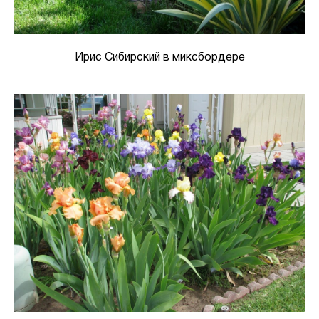
Ирис Сибирский в миксбордере