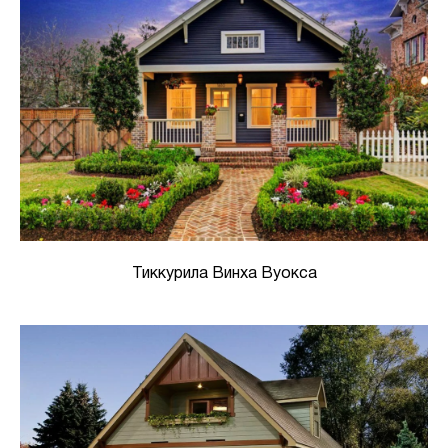
Тиккурила Винха Вуокса