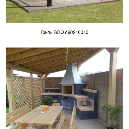
Гриль BBQ c80216010