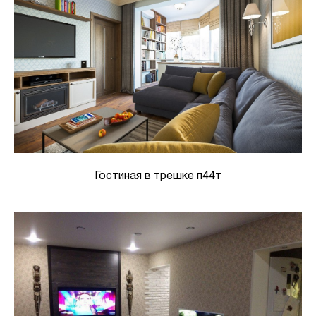
Гостиная в трешке п44т