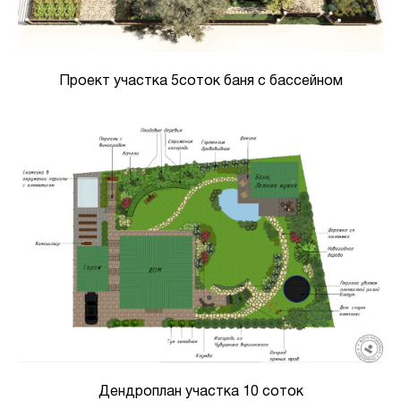
Проект участка 5соток баня с бассейном
Дендроплан участка 10 соток