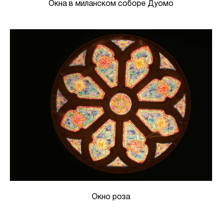
Окна в миланском соборе Дуомо
Окно роза