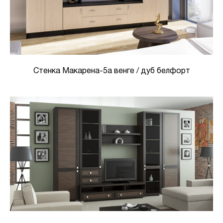
Стенка Макарена-5а венге / дуб белфорт