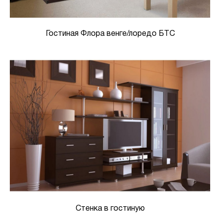
Гостиная Флора венге/лоредо БТС
Стенка в гостиную