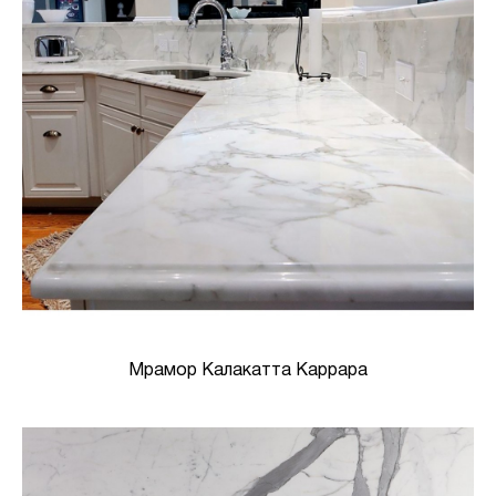
Мрамор Калакатта Каррара