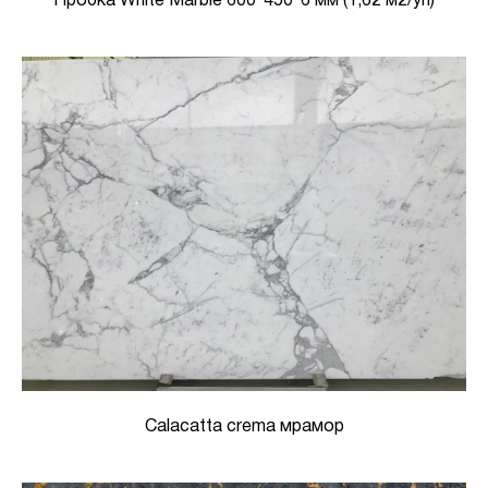
Пробка White Marble 600*450*6 мм (1,62 м2/уп)
Calacatta crema мрамор