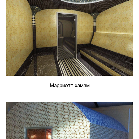
Марриотт хамам