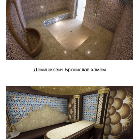
Демишкевич Бронислав хамам