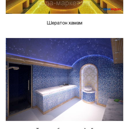
Шератон хамам