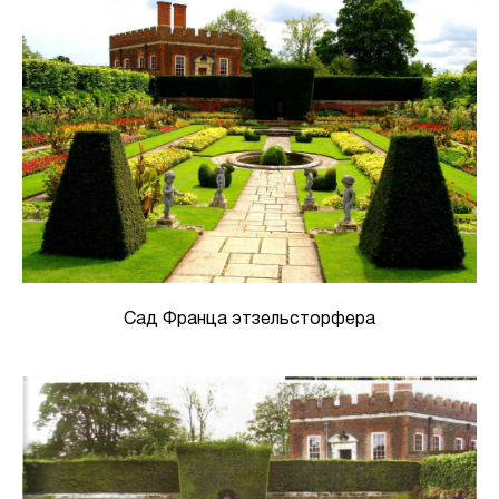
Сад Франца этзельсторфера