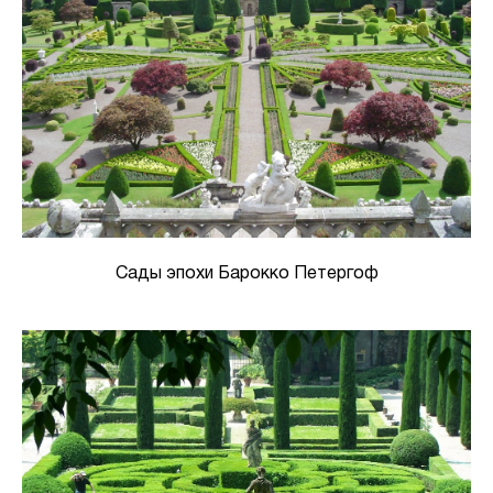
Сады эпохи Барокко Петергоф