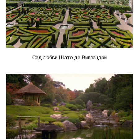
Сад любви Шато де Вилландри