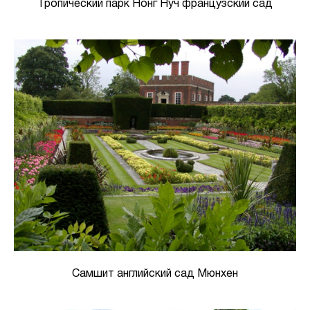
Тропический парк Нонг Нуч французский сад
Самшит английский сад Мюнхен