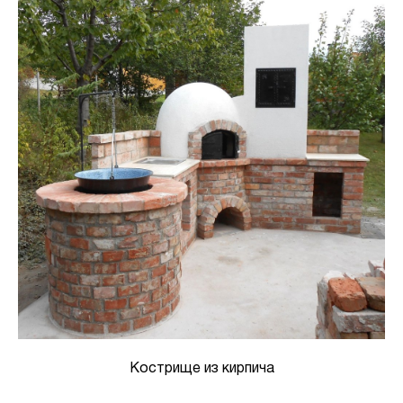
Кострище из кирпича