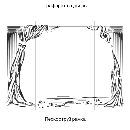
Трафарет на дверь
Пескоструй рамка