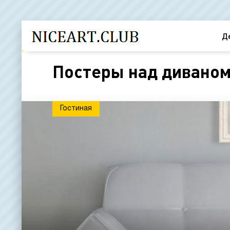
Д
Постеры над диваном 
Гостиная