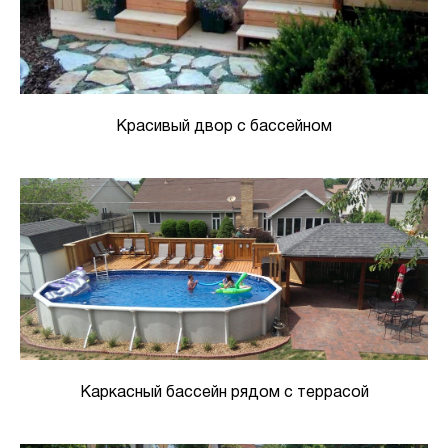
Красивый двор с бассейном
Каркасный бассейн рядом с террасой