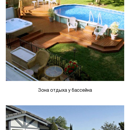
Зона отдыха у бассейна