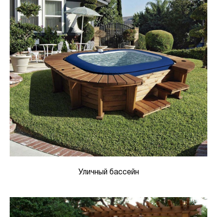
Уличный бассейн