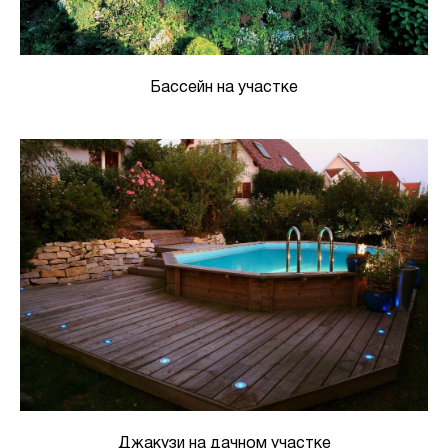
Бассейн на участке
Джакузи на дачном участке