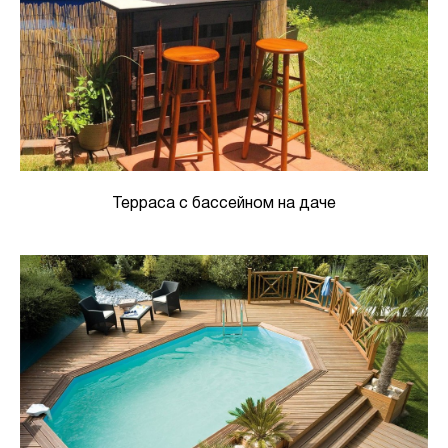
Терраса с бассейном на даче