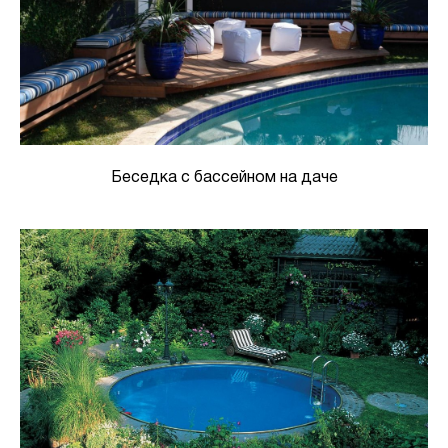
Беседка с бассейном на даче