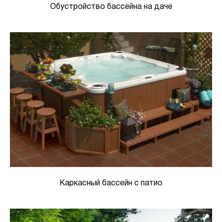
Обустройство бассейна на даче
Каркасный бассейн с патио