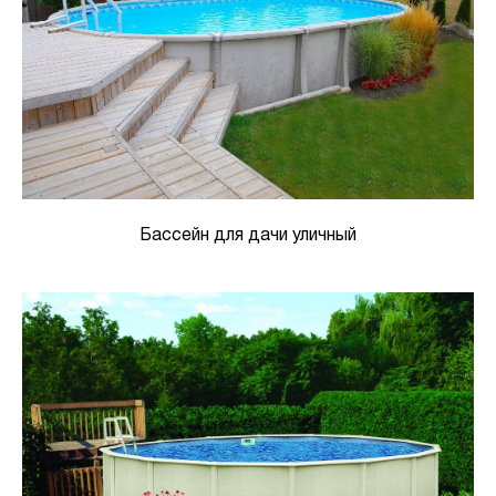
Бассейн для дачи уличный