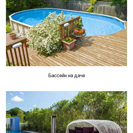
Бассейн на даче