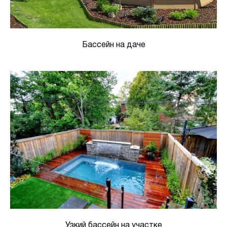
Бассейн на даче
Узкий бассейн на участке