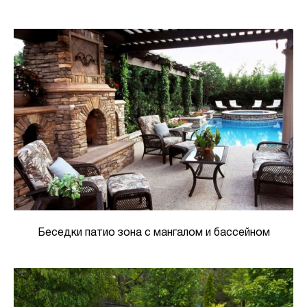
Беседки патио зона с мангалом и бассейном