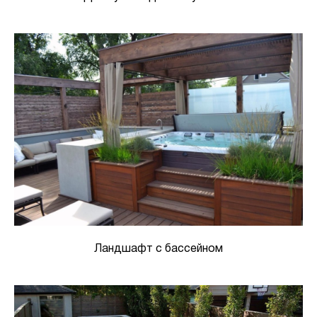
Ландшафт с бассейном