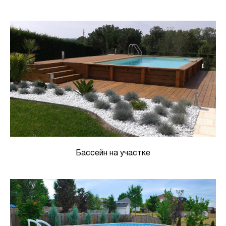
Бассейн на участке