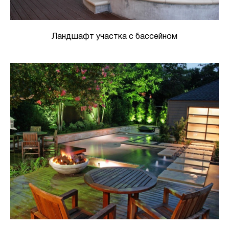
Ландшафт участка с бассейном