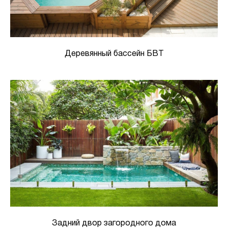
Деревянный бассейн БВТ
Задний двор загородного дома