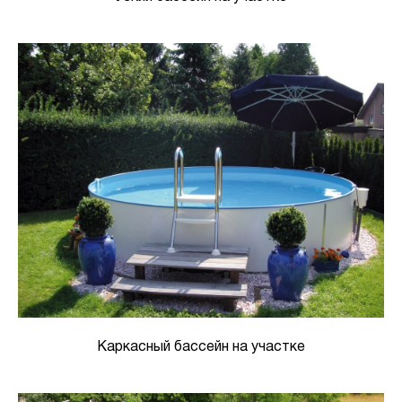
Каркасный бассейн на участке