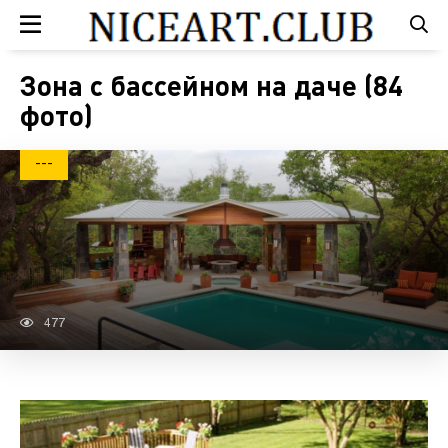
Зона с бассейном на даче (84
фото)
---
477