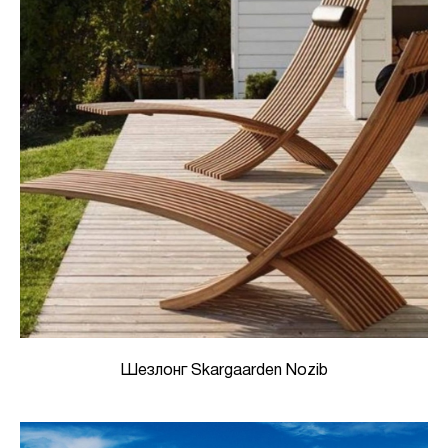
Шезлонг Skargaarden Nozib