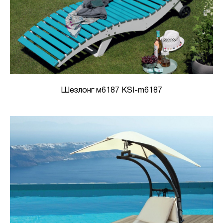
Шезлонг м6187 KSI-m6187