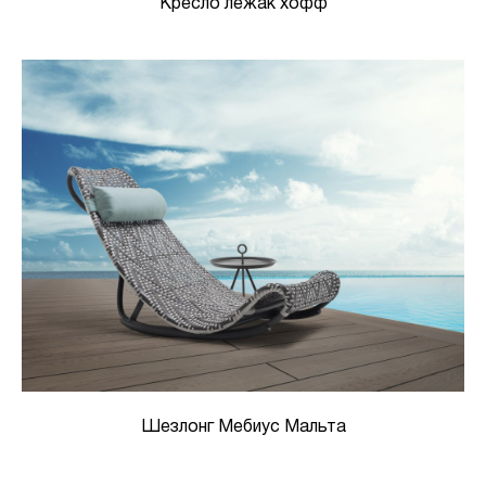
Кресло лежак хофф
Шезлонг Мебиус Мальта