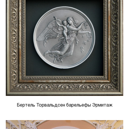
Бертель Торвальдсен барельефы Эрмитаж