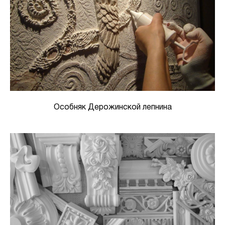
Особняк Дерожинской лепнина