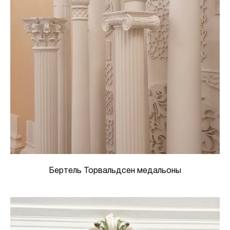
Бертель Торвальдсен медальоны