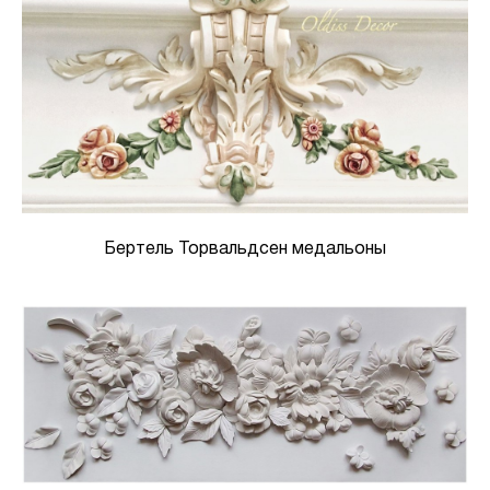
Бертель Торвальдсен медальоны