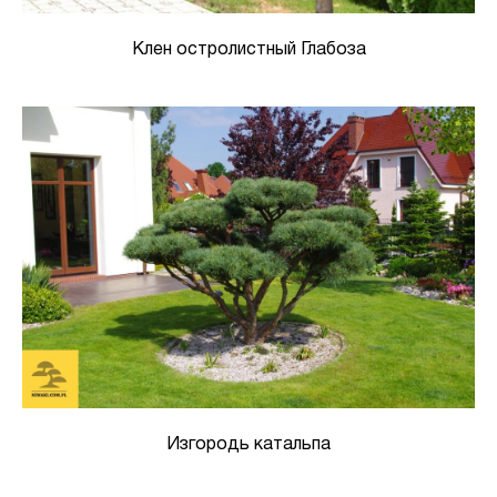
Клен остролистный Глабоза
Изгородь катальпа