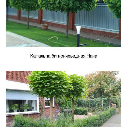
Катальпа бигнониевидная Нана