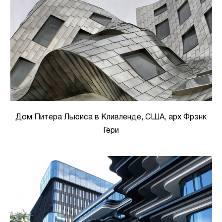
Дом Питера Льюиса в Кливленде, США, арх Фрэнк
Гери