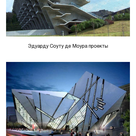
Эдуарду Соуту де Моура проекты