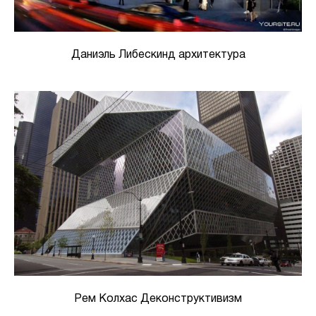
Даниэль Либескинд архитектура
Рем Колхас Деконструктивизм