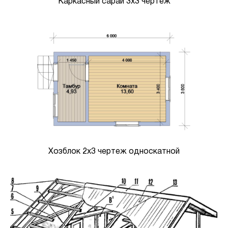
Каркасный сарай 3х3 чертеж
Хозблок 2х3 чертеж односкатной