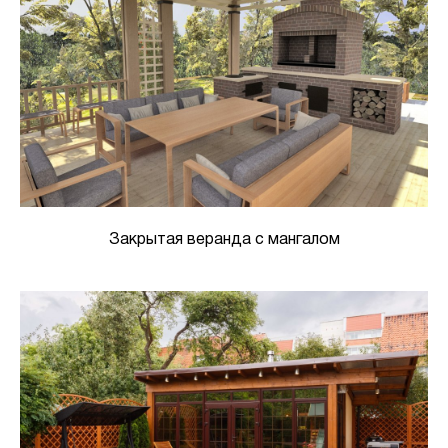
Закрытая веранда с мангалом