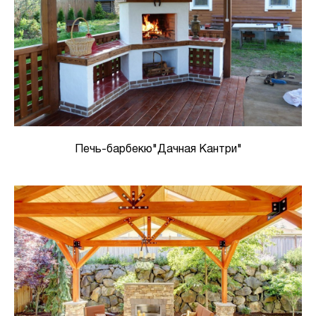
Печь-барбекю"Дачная Кантри"