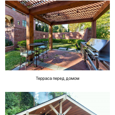
Терраса перед домом