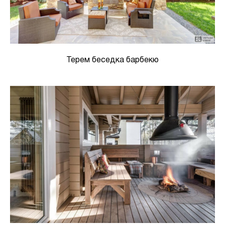
Терем беседка барбекю