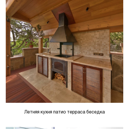
Летняя кухня патио терраса беседка