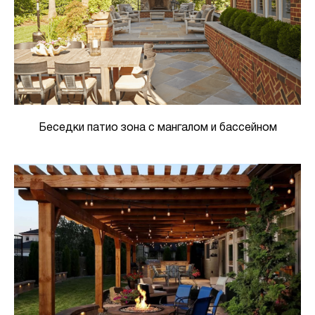
Беседки патио зона с мангалом и бассейном