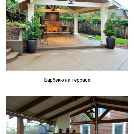
Барбекю на террасе