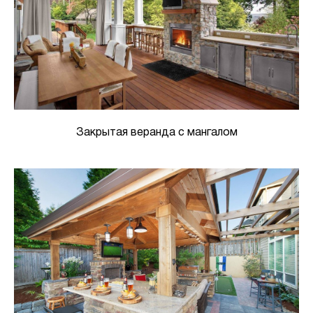
Закрытая веранда с мангалом