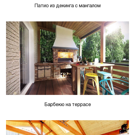
Патио из декинга с мангалом
Барбекю на террасе