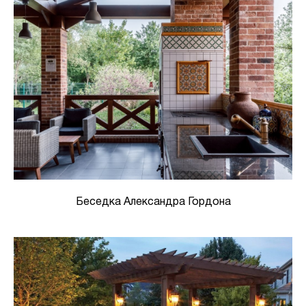
Беседка Александра Гордона