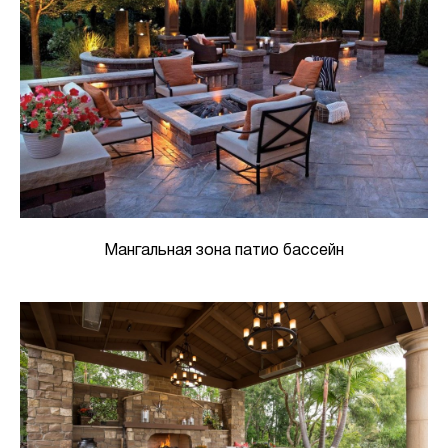
Мангальная зона патио бассейн