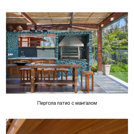
Пергола патио с мангалом