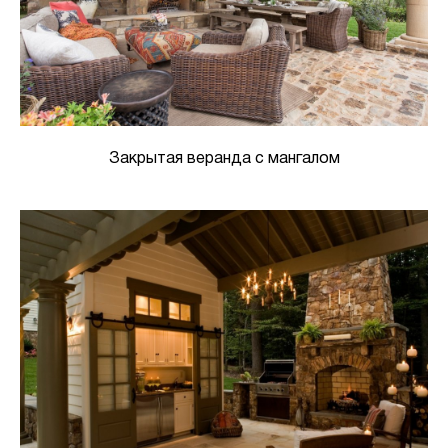
Закрытая веранда с мангалом